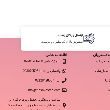
ارسال رایگان پست
سفارش بالای یک میلیون و دویست
 مشتریان
اطلاعات تماس
و مقررات
پیامک/تماس 09981786950
 سفارشات
واتساپ و ایتا 09307959511
 ما
انبار 02128428537
ا
info@moshkestan.com
ساعت پاسخگویی:فقط روزهای کاری و
غیر تعطیل - شنبه تا چهارشنبه ساعت 9 تا