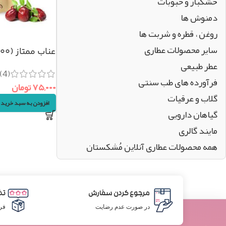
خشکبار و حبوبات
دمنوش ها
روغن ، قطره و شربت ها
سایر محصولات عطاری
عناب ممتاز (۱۰۰گرم)
عطر طبیعی
(4)
فرآورده های طب سنتی
۷۵,۰۰۰
تومان
گلاب و عرقیات
افزودن به سبد خرید
گیاهان دارویی
مایند گالری
همه محصولات عطاری آنلاین مُشکستان
مرجوع کردن سفارش
تض
در صورت عدم رضایت
فر