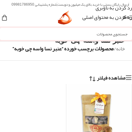
ارسال رایگان پستی با خرید بالای یک میلیون و دویست
شماره پشتیبانی 09981786950
رد کردن به ناوبری
رد کردن به محتوای اصلی
منو
عنبر نسا واسه چی خوبه
خانه
/
محصولات برچسب خورده “عنبر نسا واسه چی خوبه”
مشاهده فیلتر