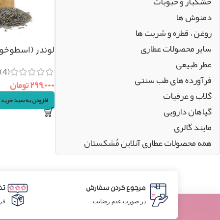
خشکبار و حبوبات
دمنوش ها
روغن ، قطره و شربت ها
سایر محصولات عطاری
لوندر (اسطوخ
عطر طبیعی
۵۰گرم
(4)
فرآورده های طب سنتی
۲۹۹,۰۰۰
تومان
گلاب و عرقیات
افزودن به سبد خرید
گیاهان دارویی
مایند گالری
همه محصولات عطاری آنلاین مُشکستان
مرجوع کردن سفارش
تض
در صورت عدم رضایت
فر