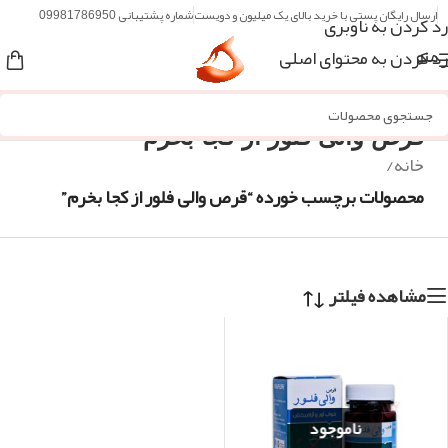
ارسال رایگان پستی با خرید بالای یک میلیون و دویست
شماره پشتیبانی 09981786950
رد کردن به ناوبری
رد کردن به محتوای اصلی
منو
قرص والی فلور از کجا بخرم
خانه
/
محصولات برچسب خورده “قرص والی فلور از کجا بخرم”
مشاهده فیلتر