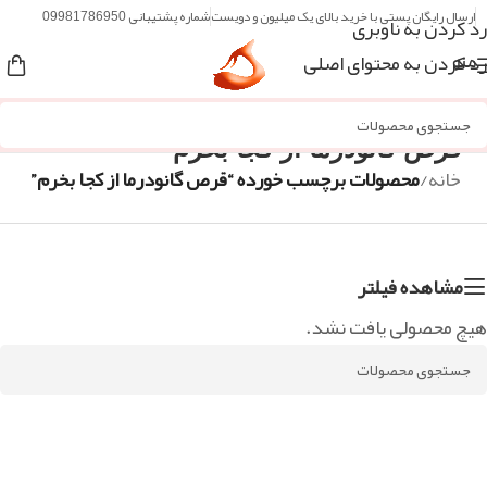
ارسال رایگان پستی با خرید بالای یک میلیون و دویست
شماره پشتیبانی 09981786950
رد کردن به ناوبری
رد کردن به محتوای اصلی
منو
قرص گانودرما از کجا بخرم
خانه
/
محصولات برچسب خورده “قرص گانودرما از کجا بخرم”
مشاهده فیلتر
هیچ محصولی یافت نشد.