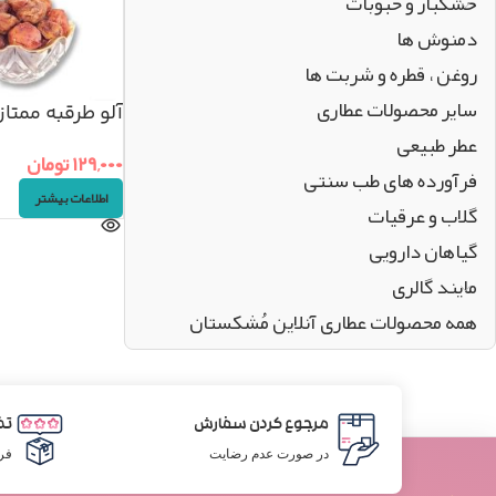
خشکبار و حبوبات
دمنوش ها
روغن ، قطره و شربت ها
سایر محصولات عطاری
آلو طرقبه ممتاز (۲۵۰گر
عطر طبیعی
۱۲۹,۰۰۰
تومان
فرآورده های طب سنتی
اطلاعات بیشتر
گلاب و عرقیات
گیاهان دارویی
مایند گالری
همه محصولات عطاری آنلاین مُشکستان
مرجوع کردن سفارش
تض
در صورت عدم رضایت
فر