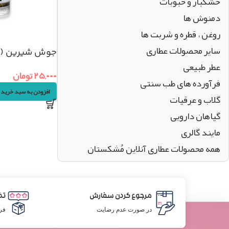
خشکبار و حبوبات
دمنوش ها
روغن ، قطره و شربت ها
سایر محصولات عطاری
جوش شیرین (۱۶۰گرم)
عطر طبیعی
۲۵,۰۰۰
تومان
فرآورده های طب سنتی
افزودن به سبد خرید
گلاب و عرقیات
گیاهان دارویی
مایند گالری
همه محصولات عطاری آنلاین مُشکستان
مرجوع کردن سفارش
تض
در صورت عدم رضایت
فر