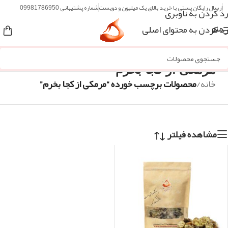
ارسال رایگان پستی با خرید بالای یک میلیون و دویست
شماره پشتیبانی 09981786950
رد کردن به ناوبری
رد کردن به محتوای اصلی
منو
مرمکی از کجا بخرم
خانه
/
محصولات برچسب خورده “مرمکی از کجا بخرم”
مشاهده فیلتر