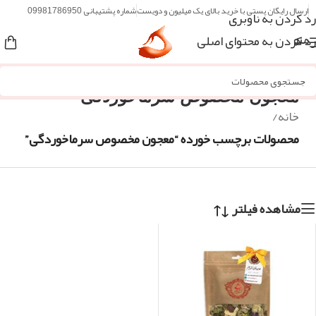
ارسال رایگان پستی با خرید بالای یک میلیون و دویست
شماره پشتیبانی 09981786950
رد کردن به ناوبری
رد کردن به محتوای اصلی
منو
معجون مخصوص سرماخوردگی
خانه
/
محصولات برچسب خورده “معجون مخصوص سرماخوردگی”
مشاهده فیلتر