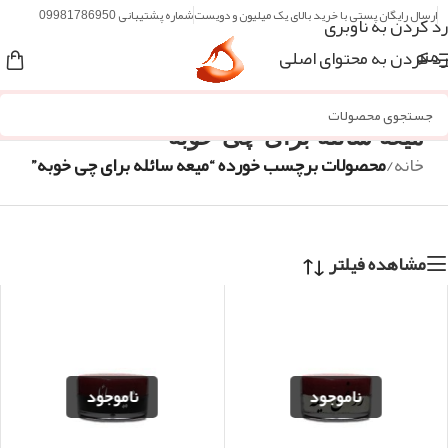
ارسال رایگان پستی با خرید بالای یک میلیون و دویست
شماره پشتیبانی 09981786950
رد کردن به ناوبری
رد کردن به محتوای اصلی
منو
میعه سائله برای چی خوبه
خانه
/
محصولات برچسب خورده “میعه سائله برای چی خوبه”
مشاهده فیلتر