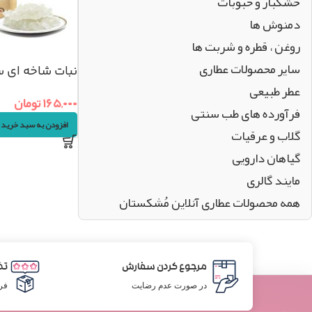
خشکبار و حبوبات
دمنوش ها
روغن ، قطره و شربت ها
سایر محصولات عطاری
نبات شاخه ای سفید (
عطر طبیعی
۱۶۵,۰۰۰
تومان
فرآورده های طب سنتی
افزودن به سبد خرید
گلاب و عرقیات
گیاهان دارویی
مایند گالری
همه محصولات عطاری آنلاین مُشکستان
مرجوع کردن سفارش
تض
در صورت عدم رضایت
فر