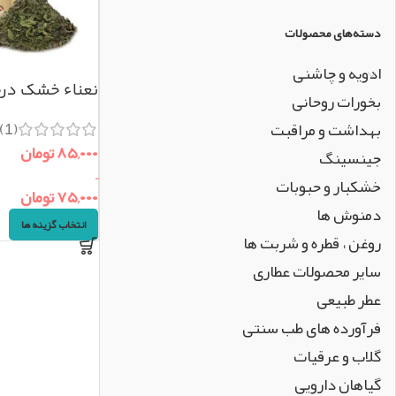
دسته‌های محصولات
ادویه و چاشنی
نعناء خشک درجه یک
بخورات روحانی
(1)
بهداشت و مراقبت
۸۵,۰۰۰
تومان
جینسینگ
–
خشکبار و حبوبات
۷۵,۰۰۰
تومان
دمنوش ها
انتخاب گزینه ها
روغن ، قطره و شربت ها
سایر محصولات عطاری
عطر طبیعی
فرآورده های طب سنتی
گلاب و عرقیات
گیاهان دارویی