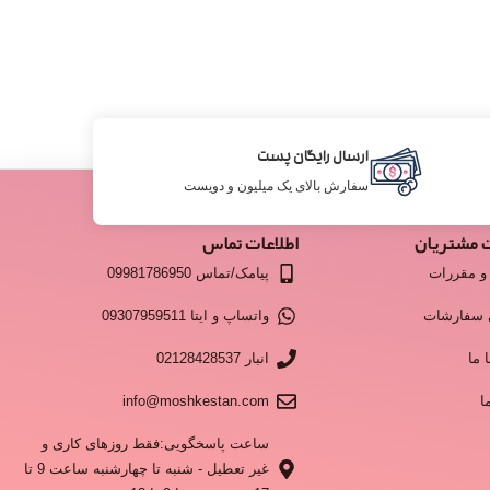
ارسال رایگان پست
سفارش بالای یک میلیون و دویست
 مشتریان
اطلاعات تماس
و مقررات
پیامک/تماس 09981786950
 سفارشات
واتساپ و ایتا 09307959511
 ما
انبار 02128428537
ا
info@moshkestan.com
ساعت پاسخگویی:فقط روزهای کاری و
غیر تعطیل - شنبه تا چهارشنبه ساعت 9 تا