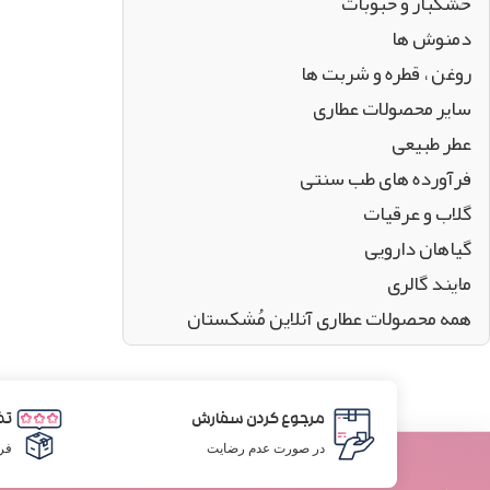
خشکبار و حبوبات
دمنوش ها
روغن ، قطره و شربت ها
سایر محصولات عطاری
عطر طبیعی
فرآورده های طب سنتی
گلاب و عرقیات
گیاهان دارویی
مایند گالری
همه محصولات عطاری آنلاین مُشکستان
مرجوع کردن سفارش
تض
در صورت عدم رضایت
فر