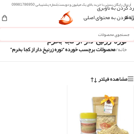
ارسال رایگان پستی با خرید بالای یک میلیون و دویست
شماره پشتیبانی 09981786950
رد کردن به ناوبری
رد کردن به محتوای اصلی
منو
نوره زرنیخ دار از کجا بخرم
خانه
/
محصولات برچسب خورده “نوره زرنیخ دار از کجا بخرم”
مشاهده فیلتر