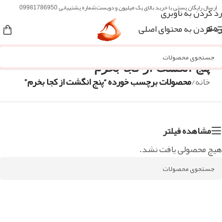
ارسال رایگان پستی با خرید بالای یک میلیون و دویست
شماره پشتیبانی 09981786950
رد کردن به ناوبری
رد کردن به محتوای اصلی
منو
پنج انگشت از کجا بخرم
خانه
/
محصولات برچسب خورده “پنج انگشت از کجا بخرم”
مشاهده فیلتر
هیچ محصولی یافت نشد.