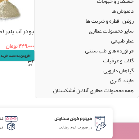
خشکبار و حبوبات
دمنوش ها
روغن ، قطره و شربت ها
سایر محصولات عطاری
پودر آب پنیر (ماءال
عطر طبیعی
۲۴۹,۰۰۰
تومان
فرآورده های طب سنتی
افزودن به سبد خرید
گلاب و عرقیات
گیاهان دارویی
مایند گالری
همه محصولات عطاری آنلاین مُشکستان
مرجوع کردن سفارش
تض
در صورت عدم رضایت
فر