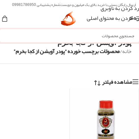
ارسال رایگان پستی با خرید بالای یک میلیون و دویست
شماره پشتیبانی 09981786950
رد کردن به ناوبری
رد کردن به محتوای اصلی
منو
پودر آویشن از کجا بخرم
خانه
/
محصولات برچسب خورده “پودر آویشن از کجا بخرم”
مشاهده فیلتر