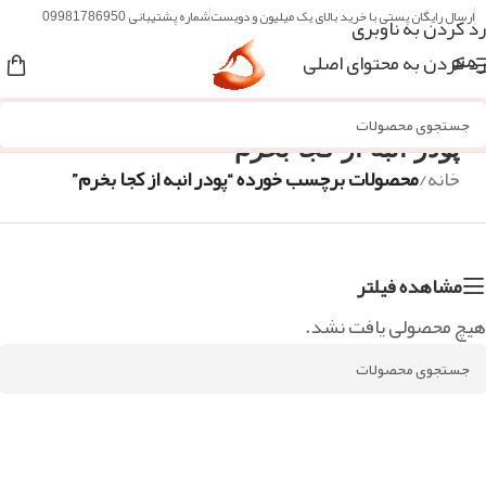
ارسال رایگان پستی با خرید بالای یک میلیون و دویست
شماره پشتیبانی 09981786950
رد کردن به ناوبری
رد کردن به محتوای اصلی
منو
پودر انبه از کجا بخرم
خانه
/
محصولات برچسب خورده “پودر انبه از کجا بخرم”
مشاهده فیلتر
هیچ محصولی یافت نشد.