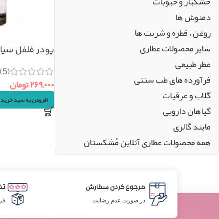
خشکبار و حبوبات
دمنوش ها
روغن ، قطره و شربت ها
سایر محصولات عطاری
پودر فلفل سیاه اعلا
عطر طبیعی
(5)
فرآورده های طب سنتی
۲۶۹,۰۰۰
تومان
گلاب و عرقیات
افزودن به سبد خرید
گیاهان دارویی
مایند گالری
همه محصولات عطاری آنلاین مُشکستان
مرجوع کردن سفارش
تض
در صورت عدم رضایت
فر