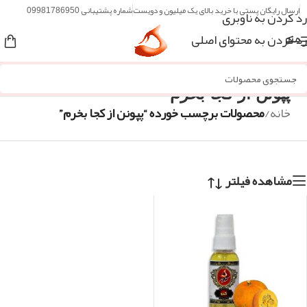
ارسال رایگان پستی با خرید بالای یک میلیون و دویست
شماره پشتیبانی 09981786950
رد کردن به ناوبری
رد کردن به محتوای اصلی
منو
پپونن از کجا بخرم
خانه
/
محصولات برچسب خورده “پپونن از کجا بخرم”
مشاهده فیلتر