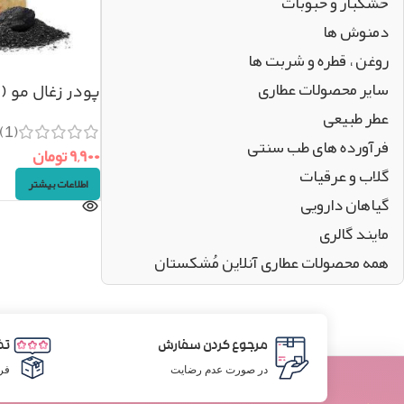
خشکبار و حبوبات
دمنوش ها
روغن ، قطره و شربت ها
سایر محصولات عطاری
پودر زغال مو (انگور)
عطر طبیعی
(1)
فرآورده های طب سنتی
۹,۹۰۰
تومان
گلاب و عرقیات
اطلاعات بیشتر
گیاهان دارویی
مایند گالری
همه محصولات عطاری آنلاین مُشکستان
مرجوع کردن سفارش
تض
در صورت عدم رضایت
فر