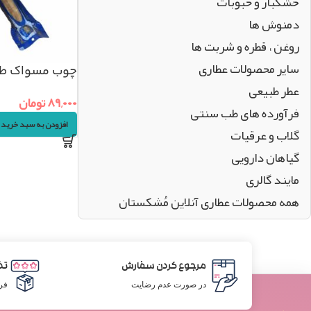
خشکبار و حبوبات
دمنوش ها
روغن ، قطره و شربت ها
سایر محصولات عطاری
چوب مسواک ط
عطر طبیعی
۸۹,۰۰۰
تومان
فرآورده های طب سنتی
افزودن به سبد خرید
گلاب و عرقیات
گیاهان دارویی
مایند گالری
همه محصولات عطاری آنلاین مُشکستان
مرجوع کردن سفارش
تض
در صورت عدم رضایت
فر