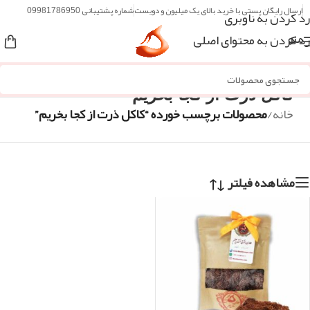
ارسال رایگان پستی با خرید بالای یک میلیون و دویست
شماره پشتیبانی 09981786950
رد کردن به ناوبری
رد کردن به محتوای اصلی
منو
کاکل ذرت از کجا بخریم
خانه
/
محصولات برچسب خورده “کاکل ذرت از کجا بخریم”
مشاهده فیلتر