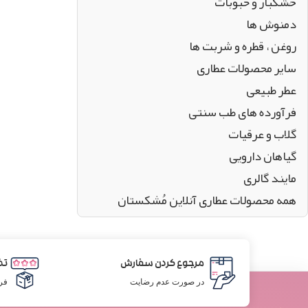
خشکبار و حبوبات
دمنوش ها
روغن ، قطره و شربت ها
سایر محصولات عطاری
عطر طبیعی
فرآورده های طب سنتی
گلاب و عرقیات
گیاهان دارویی
مایند گالری
همه محصولات عطاری آنلاین مُشکستان
مرجوع کردن سفارش
تض
در صورت عدم رضایت
فر