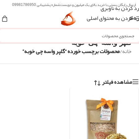
ارسال رایگان پستی با خرید بالای یک میلیون و دویست
شماره پشتیبانی 09981786950
رد کردن به ناوبری
رد کردن به محتوای اصلی
منو
گلپر واسه چی خوبه
خانه
/
محصولات برچسب خورده “گلپر واسه چی خوبه”
مشاهده فیلتر