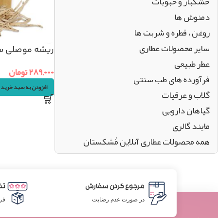
خشکبار و حبوبات
دمنوش ها
روغن ، قطره و شربت ها
سایر محصولات عطاری
ریشه موصلی سفید (
عطر طبیعی
۲۸۹,۰۰۰
تومان
فرآورده های طب سنتی
افزودن به سبد خرید
گلاب و عرقیات
گیاهان دارویی
مایند گالری
همه محصولات عطاری آنلاین مُشکستان
مرجوع کردن سفارش
تض
در صورت عدم رضایت
فر