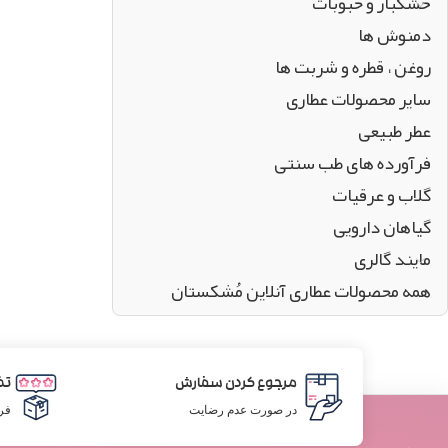
خشکبار و حبوبات
دمنوش ها
روغن ، قطره و شربت ها
سایر محصولات عطاری
عطر طبیعی
فرآورده های طب سنتی
گلاب و عرقیات
گیاهان دارویی
مایند گالری
همه محصولات عطاری آنلاین مُشکستان
مرجوع کردن سفارش
تض
در صورت عدم رضایت
فر