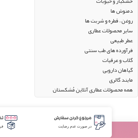
خشکبار و حبوبات
دمنوش ها
روغن ، قطره و شربت ها
سایر محصولات عطاری
عطر طبیعی
فرآورده های طب سنتی
گلاب و عرقیات
گیاهان دارویی
مایند گالری
همه محصولات عطاری آنلاین مُشکستان
مرجوع کردن سفارش
تض
در صورت عدم رضایت
فر