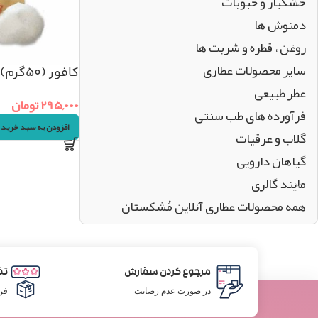
خشکبار و حبوبات
دمنوش ها
روغن ، قطره و شربت ها
سایر محصولات عطاری
کافور (۵۰گرم)
عطر طبیعی
۲۹۵,۰۰۰
تومان
فرآورده های طب سنتی
افزودن به سبد خرید
گلاب و عرقیات
گیاهان دارویی
مایند گالری
همه محصولات عطاری آنلاین مُشکستان
مرجوع کردن سفارش
تض
در صورت عدم رضایت
فر