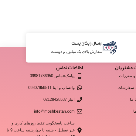
ارسال رایگان پست
سفارش بالای یک میلیون و دویست
 مشتریان
اطلاعات تماس
و مقررات
پیامک/تماس 09981786950
 سفارشات
واتساپ و ایتا 09307959511
 ما
انبار 02128428537
ا
info@moshkestan.com
ساعت پاسخگویی:فقط روزهای کاری و
غیر تعطیل - شنبه تا چهارشنبه ساعت 9 تا