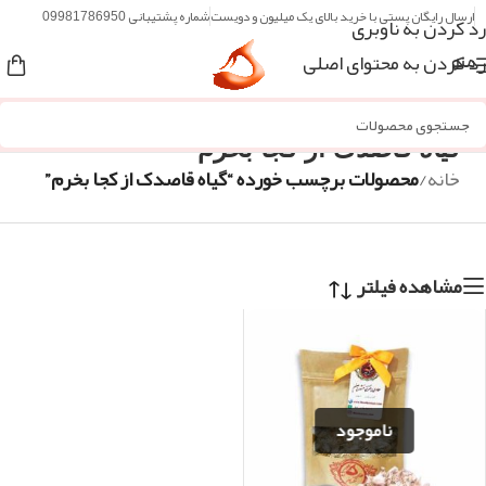
ارسال رایگان پستی با خرید بالای یک میلیون و دویست
شماره پشتیبانی 09981786950
رد کردن به ناوبری
رد کردن به محتوای اصلی
منو
گیاه قاصدک از کجا بخرم
خانه
/
محصولات برچسب خورده “گیاه قاصدک از کجا بخرم”
مشاهده فیلتر