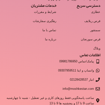
دسترسی سریع
خدمات مشتریان
عطاری
شرایط و مقررات
قرص ریلایف
رهگیری سفارشات
سمنقور
تماس با ما
قرص سورنجان
درباره ما
وبلاگ
اطلاعات تماس
پیامک/تماس 09981786950
واتساپ و ایتا 09307959511
انبار 02128428537
info@moshkestan.com
ساعت پاسخگویی:فقط روزهای کاری و غیر تعطیل - شنبه تا چهارشنبه
ساعت 9 تا 17 و پنجشنبه ها 9 تا 13