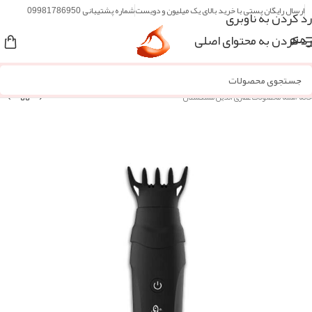
ارسال رایگان پستی با خرید بالای یک میلیون و دویست
شماره پشتیبانی 09981786950
رد کردن به ناوبری
رد کردن به محتوای اصلی
منو
خانه
/
همه محصولات عطاری آنلاین مُشکستان