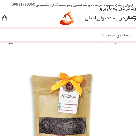
ارسال رایگان پستی با خرید بالای یک میلیون و دویست
شماره پشتیبانی 09981786950
رد کردن به ناوبری
رد کردن به محتوای اصلی
منو
خانه
/
همه محصولات عطاری آنلاین مُشکستان