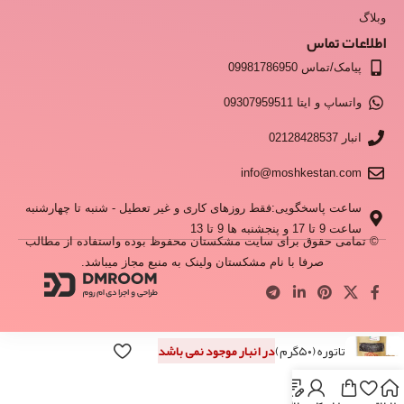
وبلاگ
اطلاعات تماس
پیامک/تماس 09981786950
واتساپ و ایتا 09307959511
انبار 02128428537
info@moshkestan.com
ساعت پاسخگویی:فقط روزهای کاری و غیر تعطیل - شنبه تا چهارشنبه
ساعت 9 تا 17 و پنجشنبه ها 9 تا 13
© تمامی حقوق برای سایت مشکستان محفوظ بوده واستفاده از مطالب
صرفا با نام مشکستان ولینک به منبع مجاز میباشد.
تاتوره (۵۰گرم)
در انبار موجود نمی باشد