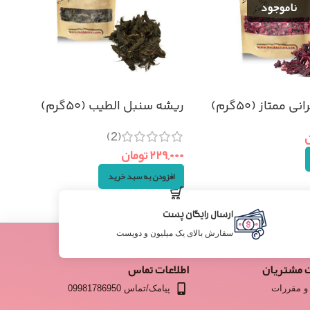
ممتاز (۵۰گرم)
ریشه سنبل الطیب (۵۰گرم)
(2)
ن
۲۲۹,۰۰۰
تومان
افزودن به سبد خرید
ارسال رایگان پست
سفارش بالای یک میلیون و دویست
 مشتریان
اطلاعات تماس
و مقررات
پیامک/تماس 09981786950