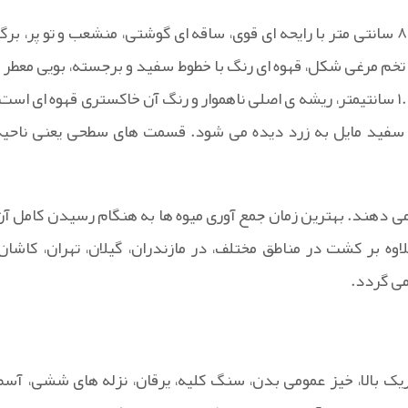
کرفس گیاهی است از تیره ی Umelliferae دو ساله، به ارتفاع ۸۰ سانتی متر با رایحه ای قوی، ساقه ای گوشتی، منشعب و تو پر، بر
ی تخم مرغی شکل، قهوه ای رنگ با خطوط سفید و برجسته، بویی معطر و
طعمی متمایل به تلخ. ریشه ای به طول ۶ تا ۷ سانتیمتر و به قطر ۱.۵ سانتیمتر، ریشه ی اصلی ناهموار و رنگ آن خاکستری قهوه ای است
فید مایل به زرد دیده می شود. قسمت های سطحی یعنی ناحیه
می دهند. بهترین زمان جمع آوری میوه ها به هنگام رسیدن کامل آن
لاوه بر کشت در مناطق مختلف، در مازندران، گیلان، تهران، کاشان،
می گردد.
ریک بالا، خیز عمومی بدن، سنگ کلیه، یرقان، نزله های ششی، آسم