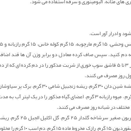
های مثانه، آلبومینوری و سرفه استفاده می شود.
ود و ادرار آور است.
– شربت ۵ ریشه از ریشه این گیاهان تهیه می شود: ۱۵ گرم کرفس وحشی، ۱۵ گرم م
 را در ۱۰۰ گرم آب جوش وارد کرده به مدت ۲۰ دقیقه دم کنید. سپس صاف کرده معادل دو برابر وزن آن ها قند اضاف
نمایید و حرارت می دهند تا به غلظت شربت در آید. معمولا مقدار ۳ تا ۵ قاشق سوپ خوری از شربت مذکور را در دم کرده ای که از 
ول روز مصرف می کنند.
– برای درمان آسم، ریشه کرفس ۳۰ گرم، ریشه باردان ۳۰ گرم، ریشه شین دان ۳۰ گرم، ریشه زنجبیل شامی ۳۰ گرم، برگ پر سی
۳۰ گرم، سرشاخه گلدار (marrubium vulgare) ۳ گرم، زوفا ۳ گرم ، میوه رازیانه ۳ گرم. اعضای گیاه مذکور را در یک لیتر آب به م
– برای درمان کم خونی، لاواند ۲۰ گرم، گزنه سفید ۲۵ گرم، قنطریون صغیر سرشاخه گلدار ۲۵ گرم، گل اکلیل الجبل ۲۵
نیمکوب کرفس ۲۰ گرم، زنجبیل شامی ۲۰ گرم، سرشاخه گلدار اسقوردیون ۱۵ گرم، رازک مخروط ماده ۱۵ گرم، دم اسب ۱۰ گرم