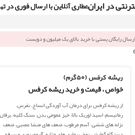
رنتی در ایران
عطاری آنلاین با ارسال فوری در ته
رسال رایگان پستی با خرید بالای یک میلیون و دویست
ریشه کرفس (۵۰گرم)
خواص ، قیمت و خرید ریشه کرفس
از ریشه کرفس برای درمان آب آوردگی انساج، نقرس،
رماتیسم، اسید اوریک بالا، خیز عمومی بدن، سنگ کلیه، یرقان،
نزله های ششی، آسم مرطوب، ضعف های منشا عصبی، ضعف
دستگاه گوارش، نفخ، بیماری های مثانه، آلبومینوری و سرفه