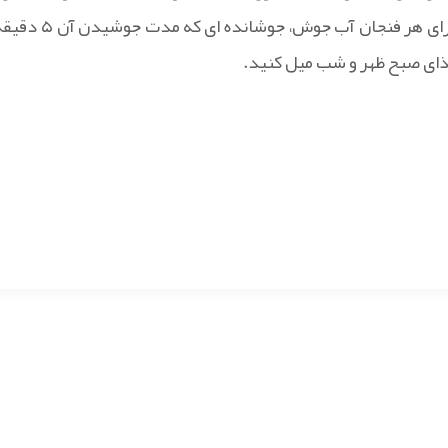
کرده و از مخلوط این گیاهان باید به مقدار یک قاشق سوپخوری برای هر فنجان آب جوش، جوشانده ای که مدت ج
غذای صبح ظهر و شب میل کنید.