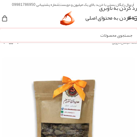
ارسال رایگان پستی با خرید بالای یک میلیون و دویست
شماره پشتیبانی 09981786950
رد کردن به ناوبری
رد کردن به محتوای اصلی
منو
خانه
/
گیاهان دارویی