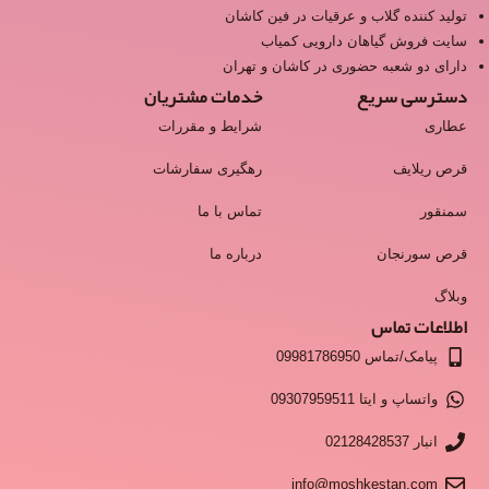
تولید کننده گلاب و عرقیات در فین کاشان
سایت فروش گیاهان دارویی کمیاب
دارای دو شعبه حضوری در کاشان و تهران
دسترسی سریع
خدمات مشتریان
عطاری
شرایط و مقررات
قرص ریلایف
رهگیری سفارشات
سمنقور
تماس با ما
قرص سورنجان
درباره ما
وبلاگ
اطلاعات تماس
پیامک/تماس 09981786950
واتساپ و ایتا 09307959511
انبار 02128428537
info@moshkestan.com