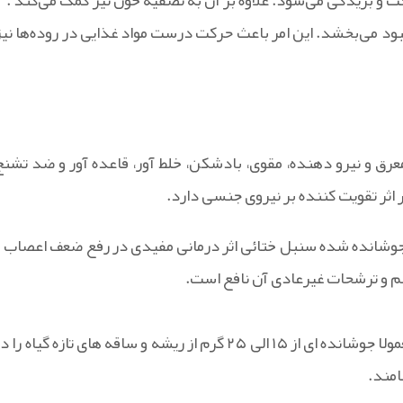
حت و بریدگی می‌شود. علاوه بر آن به تصفیه خون نیز کمک می‌کند .
بود می‌بخشد. این امر باعث حرکت درست مواد غذایی در روده‌ها نیز
 و معرق و نیرو دهنده، مقوی، بادشکن، خلط آور، قاعده آور و ضد تشنج
اثر تقویت کننده بر نیروی جنسی دارد.
جوشانده شده سنبل ختائی اثر درمانی مفیدی در رفع ضعف اعصاب و
 و ترشحات غیرعادی آن نافع است.
برای درمان ناراحتی های گوارشی نظیر نفخ و هضم مشکل غذا معمولا جوشانده ای از ۱۵ الی ۲۵ گرم از ریشه و ساقه های تازه گیاه را
امند.