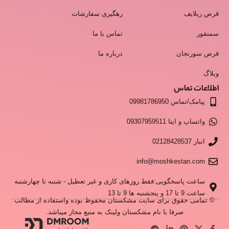
قرص ریلایف
رهگیری سفارشات
سمنقور
تماس با ما
قرص سورنجان
درباره ما
وبلاگ
اطلاعات تماس
پیامک/تماس 09981786950
واتساپ و ایتا 09307959511
انبار 02128428537
info@moshkestan.com
ساعت پاسخگویی:فقط روزهای کاری و غیر تعطیل - شنبه تا چهارشنبه
ساعت 9 تا 17 و پنجشنبه ها 9 تا 13
© تمامی حقوق برای سایت مشکستان محفوظ بوده واستفاده از مطالب
صرفا با نام مشکستان ولینک به منبع مجاز میباشد.