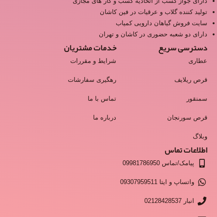
دارای جواز کسب از اتحادیه کسب و کار های مجازی
تولید کننده گلاب و عرقیات در فین کاشان
سایت فروش گیاهان دارویی کمیاب
دارای دو شعبه حضوری در کاشان و تهران
دسترسی سریع
خدمات مشتریان
عطاری
شرایط و مقررات
قرص ریلایف
رهگیری سفارشات
سمنقور
تماس با ما
قرص سورنجان
درباره ما
وبلاگ
اطلاعات تماس
پیامک/تماس 09981786950
واتساپ و ایتا 09307959511
انبار 02128428537