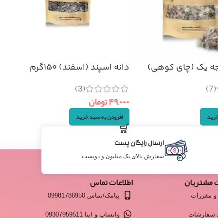
جه یک (چای کوهی)
دانه اسپند (اسفند) ۱۵۰گرم
(3)
(7)
۴۹,۰۰۰
تومان
افزودن به سبد خرید
خرید
ارسال رایگان پست
سفارش بالای یک میلیون و دویست
 مشتریان
اطلاعات تماس
و مقررات
پیامک/تماس 09981786950
 سفارشات
واتساپ و ایتا 09307959511