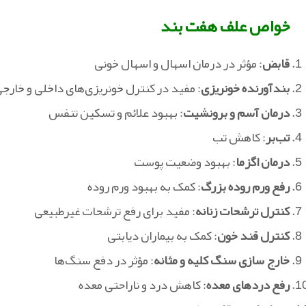
خواص علف هفت بند
قابض
: مؤثر در درمان اسهال و اسهال خونی
بندآورنده خونریزی
: مفید در کنترل خونریزی‌های داخلی و خارج
درمان آسم و برونشیت
: بهبود علائم و تسکین تنفس
تب‌بر
: کاهش تب
درمان اگزما
: بهبود وضعیت پوست
رفع ورم روده بزرگ
: کمک به بهبود ورم روده
کنترل ترشحات زنانه
: مفید برای رفع ترشحات غیرطبیعی
کنترل قند خون
: کمک به بیماران دیابتی
خارج‌ سازی سنگ کلیه و مثانه
: مؤثر در دفع سنگ‌ها
رفع دردهای معده
: کاهش درد و ناراحتی معده