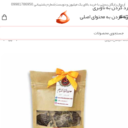
ارسال رایگان پستی با خرید بالای یک میلیون و دویست
شماره پشتیبانی 09981786950
رد کردن به ناوبری
رد کردن به محتوای اصلی
منو
خانه
/
گیاهان دارویی