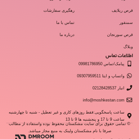
قرص ریلایف
رهگیری سفارشات
سمنقور
تماس با ما
قرص سورنجان
درباره ما
وبلاگ
اطلاعات تماس
پیامک/تماس 09981786950
واتساپ و ایتا 09307959511
انبار 02128428537
info@moshkestan.com
ساعت پاسخگویی:فقط روزهای کاری و غیر تعطیل - شنبه تا چهارشنبه
ساعت 9 تا 17 و پنجشنبه ها 9 تا 13
© تمامی حقوق برای سایت مشکستان محفوظ بوده واستفاده از مطالب
صرفا با نام مشکستان ولینک به منبع مجاز میباشد.