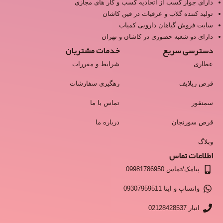
دارای جواز کسب از اتحادیه کسب و کار های مجازی
تولید کننده گلاب و عرقیات در فین کاشان
سایت فروش گیاهان دارویی کمیاب
دارای دو شعبه حضوری در کاشان و تهران
دسترسی سریع
خدمات مشتریان
عطاری
شرایط و مقررات
قرص ریلایف
رهگیری سفارشات
سمنقور
تماس با ما
قرص سورنجان
درباره ما
وبلاگ
اطلاعات تماس
پیامک/تماس 09981786950
واتساپ و ایتا 09307959511
انبار 02128428537