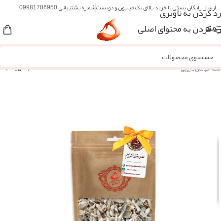
ارسال رایگان پستی با خرید بالای یک میلیون و دویست
شماره پشتیبانی 09981786950
رد کردن به ناوبری
رد کردن به محتوای اصلی
منو
خانه
/
گیاهان دارویی