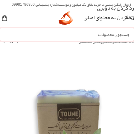
ارسال رایگان پستی با خرید بالای یک میلیون و دویست
شماره پشتیبانی 09981786950
رد کردن به ناوبری
رد کردن به محتوای اصلی
منو
خانه
/
همه محصولات عطاری آنلاین مُشکستان