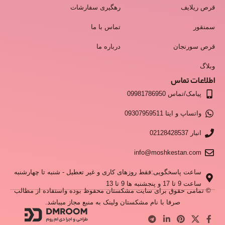
قرص ریلایف
رهگیری سفارشات
سمنقور
تماس با ما
قرص سورنجان
درباره ما
وبلاگ
اطلاعات تماس
پیامک/تماس 09981786950
واتساپ و ایتا 09307959511
انبار 02128428537
info@moshkestan.com
ساعت پاسخگویی:فقط روزهای کاری و غیر تعطیل - شنبه تا چهارشنبه
ساعت 9 تا 17 و پنجشنبه ها 9 تا 13
© تمامی حقوق برای سایت مشکستان محفوظ بوده واستفاده از مطالب
صرفا با نام مشکستان ولینک به منبع مجاز میباشد.