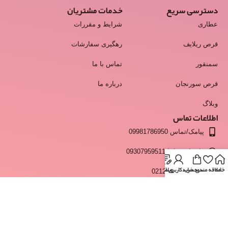
دسترسی سریع
خدمات مشتریان
عطاری
شرایط و مقررات
قرص ریلایف
رهگیری سفارشات
سمنقور
تماس با ما
قرص سورنجان
درباره ما
وبلاگ
اطلاعات تماس
پیامک/تماس 09981786950
واتساپ و ایتا 09307959511
خانه
علاقه مندی
سبد خرید
وبلاگ
حساب کاربری من
انبار 02128428537
info@moshkestan.com
ساعت پاسخگویی:فقط روزهای کاری و غیر تعطیل - شنبه تا چهارشنبه
ساعت 9 تا 17 و پنجشنبه ها 9 تا 13