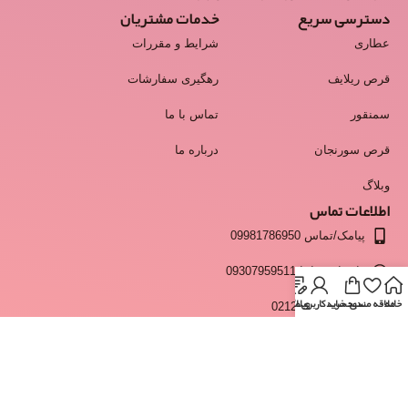
دسترسی سریع
خدمات مشتریان
عطاری
شرایط و مقررات
قرص ریلایف
رهگیری سفارشات
سمنقور
تماس با ما
قرص سورنجان
درباره ما
وبلاگ
اطلاعات تماس
پیامک/تماس 09981786950
واتساپ و ایتا 09307959511
خانه
علاقه مندی
سبد خرید
وبلاگ
حساب کاربری من
انبار 02128428537
info@moshkestan.com
ساعت پاسخگویی:فقط روزهای کاری و غیر تعطیل - شنبه تا چهارشنبه
ساعت 9 تا 17 و پنجشنبه ها 9 تا 13