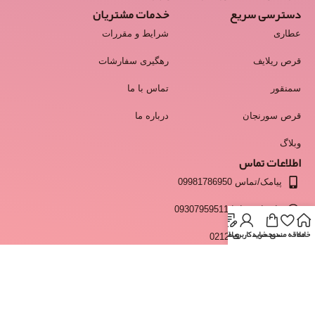
دسترسی سریع
خدمات مشتریان
عطاری
شرایط و مقررات
قرص ریلایف
رهگیری سفارشات
سمنقور
تماس با ما
قرص سورنجان
درباره ما
وبلاگ
اطلاعات تماس
پیامک/تماس 09981786950
واتساپ و ایتا 09307959511
خانه
علاقه مندی
سبد خرید
وبلاگ
حساب کاربری من
انبار 02128428537
info@moshkestan.com
ساعت پاسخگویی:فقط روزهای کاری و غیر تعطیل - شنبه تا چهارشنبه
ساعت 9 تا 17 و پنجشنبه ها 9 تا 13