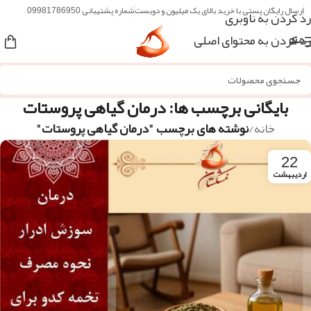
ارسال رایگان پستی با خرید بالای یک میلیون و دویست
شماره پشتیبانی 09981786950
رد کردن به ناوبری
رد کردن به محتوای اصلی
منو
بایگانی برچسب ها: درمان گیاهی پروستات
خانه
/
نوشته های برچسب "درمان گیاهی پروستات"
22
اردیبهشت