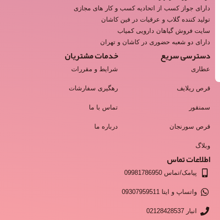
دارای جواز کسب از اتحادیه کسب و کار های مجازی
تولید کننده گلاب و عرقیات در فین کاشان
سایت فروش گیاهان دارویی کمیاب
دارای دو شعبه حضوری در کاشان و تهران
دسترسی سریع
خدمات مشتریان
عطاری
شرایط و مقررات
قرص ریلایف
رهگیری سفارشات
سمنقور
تماس با ما
قرص سورنجان
درباره ما
وبلاگ
اطلاعات تماس
پیامک/تماس 09981786950
واتساپ و ایتا 09307959511
انبار 02128428537