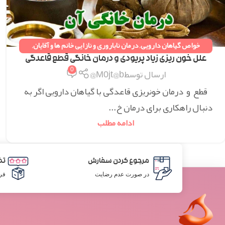
خواص گیاهان دارویی
,
درمان ناباروری و نازایی خانم ها و آقایان
,
دستورات طب سنتی
,
همه مقالات
علل خون ریزی زیاد پریودی و درمان خانگی قطع قاعدگی
0
ارسال توسط
M0jt@b@
قطع و درمان خونریزی قاعدگی با گیاهان دارویی اگر به
دنبال راهکاری برای درمان خ...
ادامه مطلب
مرجوع کردن سفارش
تض
در صورت عدم رضایت
فر