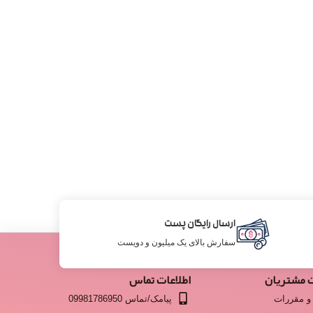
ارسال رایگان پست
سفارش بالای یک میلیون و دویست
 مشتریان
اطلاعات تماس
و مقررات
پیامک/تماس 09981786950