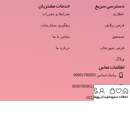
دسترسی سریع
خدمات مشتریان
عطاری
شرایط و مقررات
قرص ریلایف
رهگیری سفارشات
سمنقور
تماس با ما
قرص سورنجان
درباره ما
وبلاگ
اطلاعات تماس
پیامک/تماس 09981786950
واتساپ و ایتا 09307959511
خانه
علاقه مندی
سبد خرید
وبلاگ
حساب کاربری من
انبار 02128428537
info@moshkestan.com
ساعت پاسخگویی:فقط روزهای کاری و غیر تعطیل - شنبه تا چهارشنبه
ساعت 9 تا 17 و پنجشنبه ها 9 تا 13